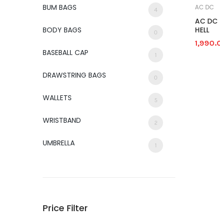
0 review(s)
0 review(s)
BUM BAGS
AC DC
4
AC DC
HELL
BODY BAGS
0
1,990.
BASEBALL CAP
1
DRAWSTRING BAGS
0
WALLETS
5
WRISTBAND
2
UMBRELLA
1
Price Filter