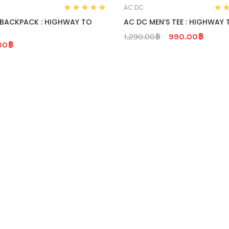
AC DC
0
0
 BACKPACK : HIGHWAY TO
AC DC MEN’S TEE : HIGHWAY 
out
out
of
1,290.00
฿
990.00
฿
of
00
฿
5
5